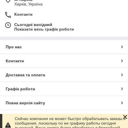
Харків, Україна
Контакти
Сьогодні вихідний
Показати весь графік роботи
Про нас
Контакти
Доставка та оплата
Графік роботи
Повна версія сайту
Сайт створено на маркетплейсі
Prom.ua
Сейчас компания не может быстро обрабатывать заказы и
сообщения, поскольку по ее графику работы сегодня
выходной. Ваша заявка будет обработана в ближайший