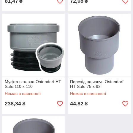
81,47
72,08
₴
₴
Муфта вставна Ostendorf HT
Перехід на чавун Ostendorf
Safe 110 х 110
HT Safe 75 х 92
Немає в наявності
Немає в наявності
238,34
44,82
₴
₴