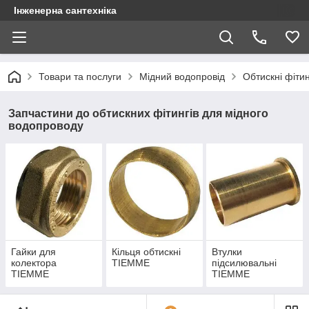
Інженерна сантехніка
Товари та послуги
Мідний водопровід
Обтискні фіти
Запчастини до обтискних фітингів для мідного
водопроводу
Гайки для
Кільця обтискні
Втулки
колектора
TIEMME
підсилювальні
TIEMME
TIEMME