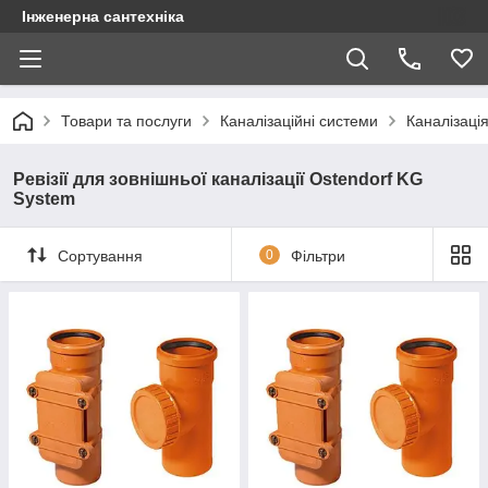
Інженерна сантехніка
Товари та послуги
Каналізаційні системи
Каналізаці
Ревізії для зовнішньої каналізації Ostendorf KG
System
Сортування
0
Фільтри