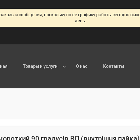
заказы и сообщения, поскольку по ее графику работы сегодня вых
день.
вная
Товары и услуги
О нас
Контакты
короткий 90 градусів ВП (внутрішня пайка)