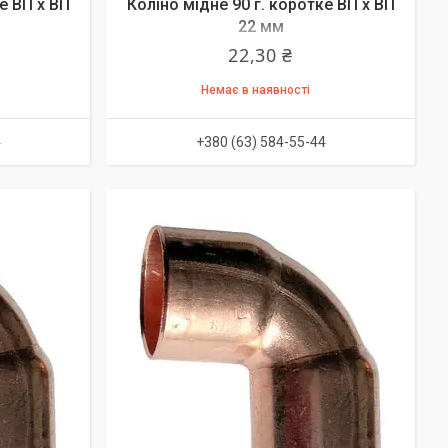
е ВП х ВП
Коліно мідне 90 г. коротке ВП х ВП
22 мм
22,30 ₴
Немає в наявності
4
+380 (63) 584-55-44