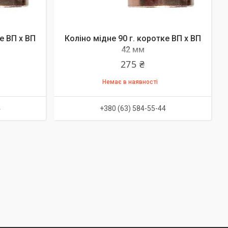
е ВП х ВП
Коліно мідне 90 г. коротке ВП х ВП
42 мм
275 ₴
Немає в наявності
4
+380 (63) 584-55-44