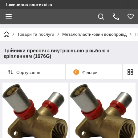
Інженерна сантехніка
Товари та послуги
Металопластиковий водопровід
П
Трійники пресові з внутрішньою різьбою з
кріпленням (1676G)
Сортування
0
Фільтри