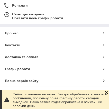
Контакти
Сьогодні вихідний
Показати весь графік роботи
Про нас
Контакти
Доставка та оплата
Графік роботи
Повна версія сайту
Сайт створено на маркетплейсі
Prom.ua
Сейчас компания не может быстро обрабатывать заказы и
сообщения, поскольку по ее графику работы сегодня
выходной. Ваша заявка будет обработана в ближайший
Політика конфіденційності
рабочий день.