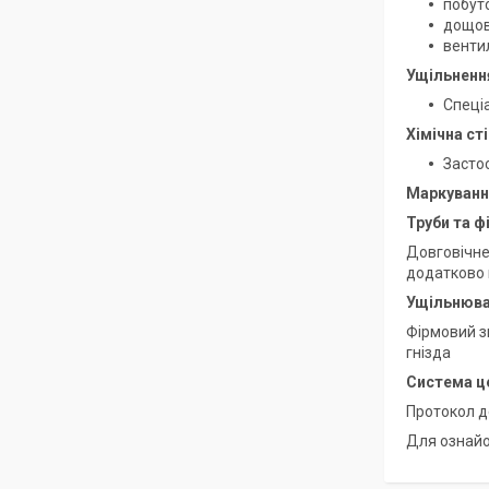
побут
дощов
венти
Ущільненн
Спеці
Хімічна ст
Застос
Маркуванн
Труби та ф
Довговічне
додатково 
Ущільнюва
Фірмовий з
гнізда
Система ц
Протокол де
Для ознайо