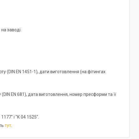
на заводі.
у (DIN EN 1451-1), дати виготовлення (на фітингах
(DIN EN 681), дата виготовлення, номер пресформи та її
177" і "К 04 1525".
іть
тут
.