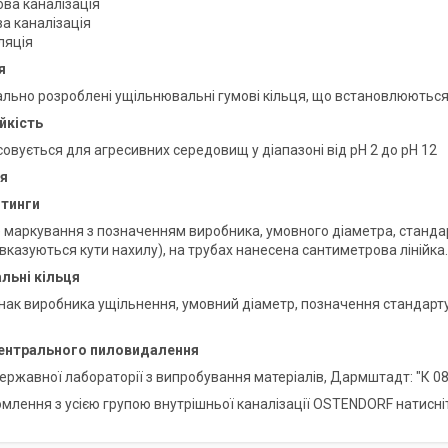
ова каналізація
а каналізація
ляція
я
ально розроблені ущільнювальні гумові кільця, що встановлюються 
ійкість
овується для агресивних середовищ у діапазоні від pH 2 до pH 12
я
ітинги
 маркування з позначенням виробника, умовного діаметра, стандарт
вказуються кути нахилу), на трубах нанесена сантиметрова лінійка.
льні кільця
нак виробника ущільнення, умовний діаметр, позначення стандарту 
ентрального пиловидалення
ржавної лабораторії з випробування матеріалів, Дармштадт: "К 08 1
млення з усією групою внутрішньої каналізації OSTENDORF натисн