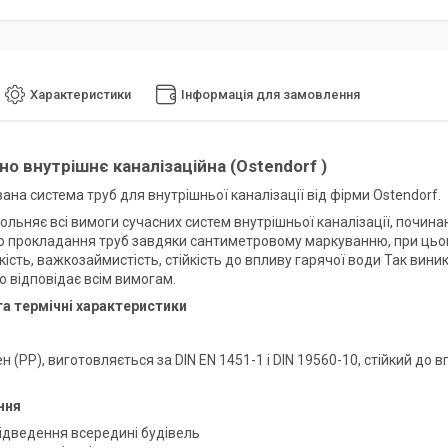
Характеристики
Інформація для замовлення
но внутрішнє каналізаційна (Ostendorf )
на система труб для внутрішньої каналізації від фірми Ostendorf.
ольняє всі вимоги сучасних систем внутрішньої каналізації, почина
 прокладання труб завдяки сантиметровому маркуванню, при цьому 
йкість, важкозаймистість, стійкість до впливу гарячої води Так вини
 відповідає всім вимогам.
та термічні характеристики
н (PP), виготовляється за DIN EN 1451-1 і DIN 19560-10, стійкий до 
ння
ідведення всередині будівель