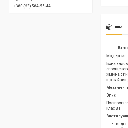
+380 (63) 584-55-44
Опис
Колі
Модернізова
Вона задов
спрощеного
хімічна сті
що найвищо
Механічні 
Опис
Поліпропіле
клас B1.
Застосува
водов