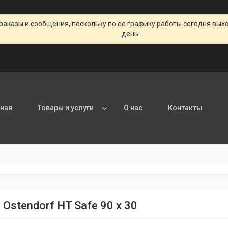
заказы и сообщения, поскольку по ее графику работы сегодня вых
день.
вная
Товары и услуги
О нас
Контакты
Ostendorf HT Safe 90 х 30