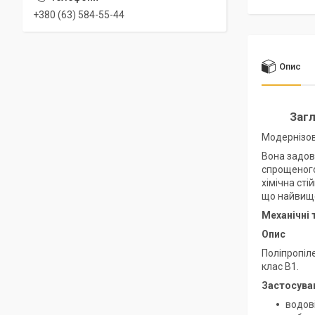
+380 (63) 584-55-44
Опис
Загл
Модернізова
Вона задов
спрощеного
хімічна сті
що найвищо
Механічні 
Опис
Поліпропіле
клас B1.
Застосува
водов