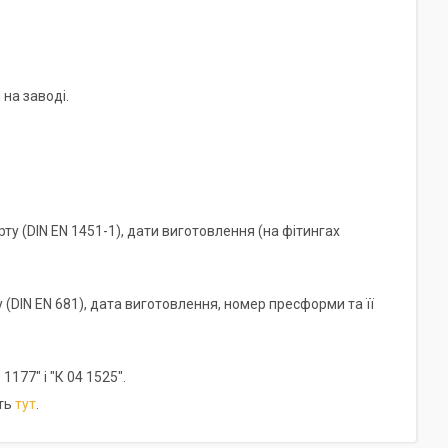
на заводі.
у (DIN EN 1451-1), дати виготовлення (на фітингах
(DIN EN 681), дата виготовлення, номер пресформи та її
177" і "К 04 1525".
іть
тут
.