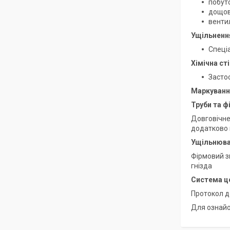
побут
дощов
венти
Ущільненн
Спеці
Хімічна ст
Застос
Маркуванн
Труби та ф
Довговічне
додатково 
Ущільнюва
Фірмовий з
гнізда
Система ц
Протокол де
Для ознайо