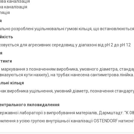
ова каналізація
а каналізація
ляція
я
ально розроблені ущільнювальні гумові кільця, що встановлюються 
ійкість
овується для агресивних середовищ у діапазоні від pH 2 до pH 12
я
ітинги
 маркування з позначенням виробника, умовного діаметра, стандарт
вказуються кути нахилу), на трубах нанесена сантиметрова лінійка.
льні кільця
нак виробника ущільнення, умовний діаметр, позначення стандарту 
ентрального пиловидалення
ржавної лабораторії з випробування матеріалів, Дармштадт: "К 08 1
млення з усією групою внутрішньої каналізації OSTENDORF натисн