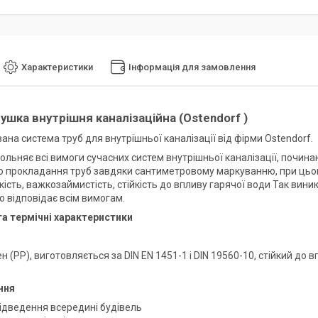
Характеристики
Інформація для замовлення
ушка внутрішня каналізаційна (Ostendorf )
на система труб для внутрішньої каналізації від фірми Ostendorf.
ольняє всі вимоги сучасних систем внутрішньої каналізації, почина
 прокладання труб завдяки сантиметровому маркуванню, при цьому 
йкість, важкозаймистість, стійкість до впливу гарячої води Так вини
 відповідає всім вимогам.
та термічні характеристики
н (PP), виготовляється за DIN EN 1451-1 і DIN 19560-10, стійкий до 
ння
ідведення всередині будівель