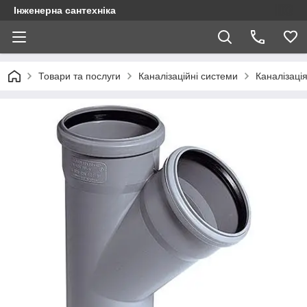
Інженерна сантехніка
Товари та послуги
Каналізаційні системи
Каналізація