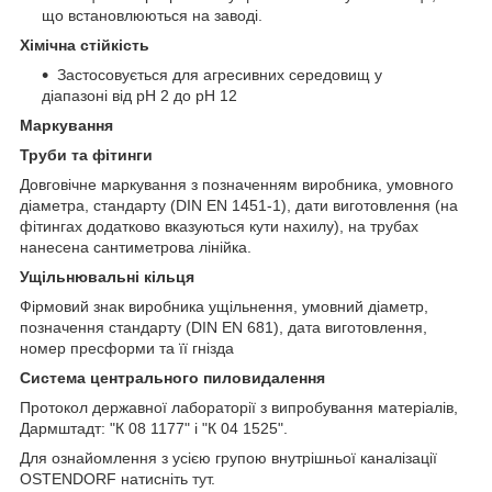
що встановлюються на заводі.
Хімічна стійкість
Застосовується для агресивних середовищ у
діапазоні від pH 2 до pH 12
Маркування
Труби та фітинги
Довговічне маркування з позначенням виробника, умовного
діаметра, стандарту (DIN EN 1451-1), дати виготовлення (на
фітингах додатково вказуються кути нахилу), на трубах
нанесена сантиметрова лінійка.
Ущільнювальні кільця
Фірмовий знак виробника ущільнення, умовний діаметр,
позначення стандарту (DIN EN 681), дата виготовлення,
номер пресформи та її гнізда
Система центрального пиловидалення
Протокол державної лабораторії з випробування матеріалів,
Дармштадт: "К 08 1177" і "К 04 1525".
Для ознайомлення з усією групою внутрішньої каналізації
OSTENDORF натисніть
тут
.