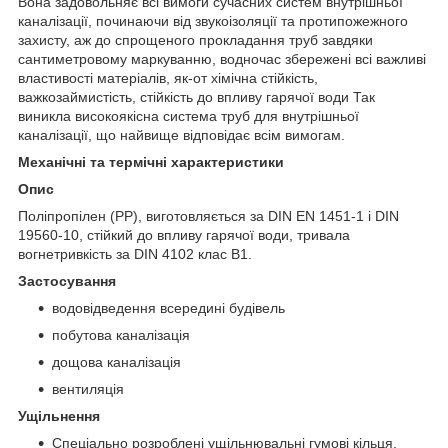
Вона задовольняє всі вимоги сучасних систем внутрішньої
каналізації, починаючи від звукоізоляції та протипожежного
захисту, аж до спрощеного прокладання труб завдяки
сантиметровому маркуванню, водночас збережені всі важливі
властивості матеріалів, як-от хімічна стійкість,
важкозаймистість, стійкість до впливу гарячої води Так
виникла високоякісна система труб для внутрішньої
каналізації, що найвище відповідає всім вимогам.
Механічні та термічні характеристики
Опис
Поліпропілен (PP), виготовляється за DIN EN 1451-1 і DIN
19560-10, стійкий до впливу гарячої води, тривала
вогнетривкість за DIN 4102 клас B1.
Застосування
водовідведення всередині будівель
побутова каналізація
дощова каналізація
вентиляція
Ущільнення
Спеціально розроблені ущільнювальні гумові кільця,