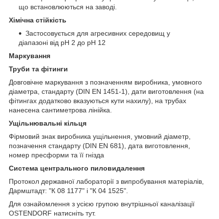
що встановлюються на заводі.
Хімічна стійкість
Застосовується для агресивних середовищ у
діапазоні від pH 2 до pH 12
Маркування
Труби та фітинги
Довговічне маркування з позначенням виробника, умовного
діаметра, стандарту (DIN EN 1451-1), дати виготовлення (на
фітингах додатково вказуються кути нахилу), на трубах
нанесена сантиметрова лінійка.
Ущільнювальні кільця
Фірмовий знак виробника ущільнення, умовний діаметр,
позначення стандарту (DIN EN 681), дата виготовлення,
номер пресформи та її гнізда
Система центрального пиловидалення
Протокол державної лабораторії з випробування матеріалів,
Дармштадт: "К 08 1177" і "К 04 1525".
Для ознайомлення з усією групою внутрішньої каналізації
OSTENDORF натисніть
тут
.