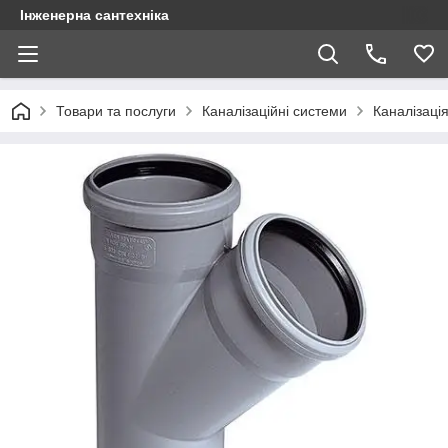
Інженерна сантехніка
Товари та послуги
Каналізаційні системи
Каналізація