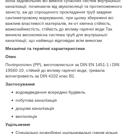
Вона задовольняє всі вимоги сучасних систем внутрішньої
каналізації, починаючи від звукоізоляції та протипожежного
захисту, аж до спрощеного прокладання труб завдяки
сантиметровому маркуванню, при цьому збережені всі
важливі властивості матеріалів, як-от хімічна стійкість,
важкозаймистість, стійкість до впливу гарячої води Так
виникла високоякісна система труб для внутрішньої
каналізації, що найвищо відповідає всім вимогам.
Механічні та термічні характеристики
Опис
Поліпропілен (PP), виготовляється за DIN EN 1451-1 і DIN
19560-10, стійкий до впливу гарячої води, тривала
вогнетривкість за DIN 4102 клас B1.
Застосування
водовідведення всередині будівель
побутова каналізація
дощова каналізація
вентиляція
Ущільнення
Спеціально розроблені ущільнювальні гумові кільця,