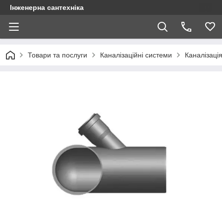
Інженерна сантехніка
Товари та послуги
Каналізаційні системи
Каналізація