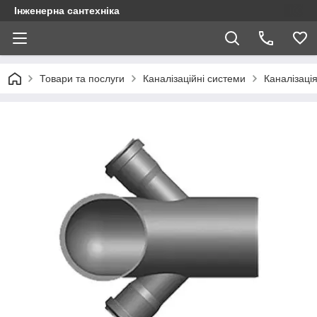
Інженерна сантехніка
Товари та послуги
Каналізаційні системи
Каналізація