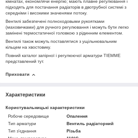
кімнатах, економлячи енергію; мають плавне регулювання і
підходять для постачання радіаторів в двотрубної системі з
середніми і високими значенями потоку.
Вентилі забезпечені полноходовыми рукоятками
(маховичками) для ручного регулювання і можуть бути легко
замінені термостатичної головкою з рідинним елементом.
Вентилі також можуть поставлятися з ущільнювальним
кільцем на хвостовику.
Повний каталог запірної і регулюючої арматури TIEMME
представлений
тут
.
Приховати
Характеристики
Користувальницькі характеристики
Робоче середовище
Опалення
Тип арматури
Вентиль радіаторний
Тип з'єднання
Різьба