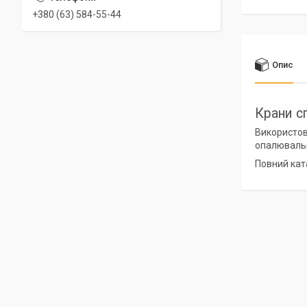
+380 (63) 584-55-44
Опис
Крани с
Використов
опалювальни
Повний кат