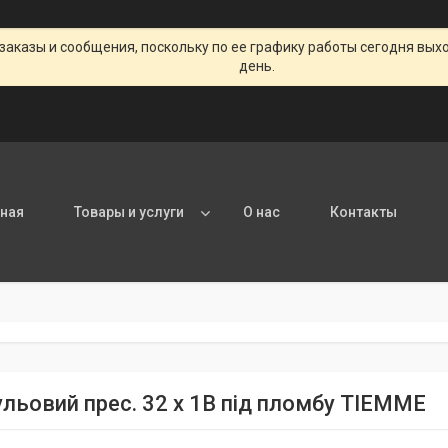
заказы и сообщения, поскольку по ее графику работы сегодня вых
день.
вная
Товары и услуги
О нас
Контакты
ульовий прес. 32 х 1В під пломбу TIEMME