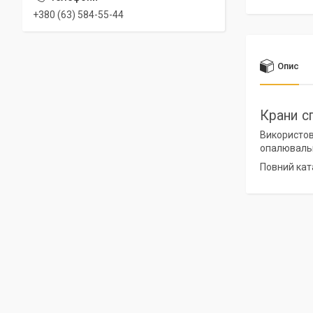
+380 (63) 584-55-44
Опис
Крани с
Використов
опалювальни
Повний кат