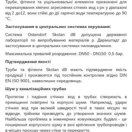
Труби, фітинги та ущільнювальні елементи призначені для
перекачування хімічно агресивних стічних вод з рн у діапазоні
від 2 до12, вони стійкі до дії гарячої води температурою до 90
°С.
Застосування в центральних системах керування:
Система Ostendorf Skolan dB допущена державної
лабораторії по випробуванню матеріалів р. Дармштадт до
застосування в центральних системах пиловидалення.
Максимальна тривалий розрідження: DN50 - DN150: 0,5 бар.
Підтвердження якості
Труби та фітинги Skolan dB мають підтверджене якість
продукції і произвоятся під постійним контролем згідно DIN
EN ISO 9001, навколишнє середовище
.
Шум у каналізаційних трубах
Протягом і падіння стічних вод в трубах створюють в
приміщенні повітряні та корпусні шуми. Наприклад, удари
стічних вод при великій швидкості течії в таких місцях як
відводи, трійники призводять до утворення значних шумів.
Найбільша проблема в інженерних комунікаціях будівлі - це
поширення корпусного шуму в зоні кріплення трубопроводів і
в місцях проходу через стіни та перекриття.