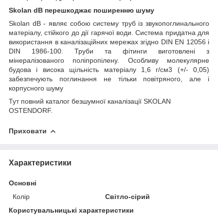
Skolan
dB перешкоджає поширенню шуму
Skolan dB - являє собою систему труб із звукопоглинального
матеріалу, стійкого до дії гарячої води. Система придатна для
використання в каналізаційних мережах згідно DIN EN 12056 і
DIN 1986-100. Труби та фітинги виготовлені з
мінералізованого поліпропілену. Особливу молекулярне
будова і висока щільність матеріалу 1,6 г/см3 (+/- 0,05)
забезпечують поглинання не тільки повітряного, але і
корпусного шуму
Тут
повний каталог безшумної каналізації SKOLAN
OSTENDORF.
Приховати
Характеристики
Основні
Колір
Світло-сірий
Користувальницькі характеристики