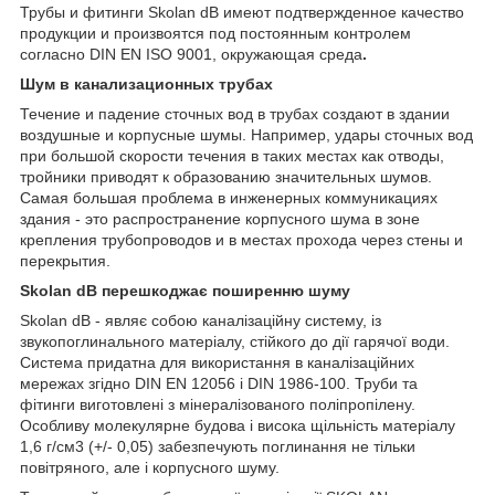
Трубы и фитинги Skolan dB имеют подтвержденное качество
продукции и произвоятся под постоянным контролем
согласно DIN EN ISO 9001, окружающая среда
.
Шум в канализационных трубах
Течение и падение сточных вод в трубах создают в здании
воздушные и корпусные шумы. Например, удары сточных вод
при большой скорости течения в таких местах как отводы,
тройники приводят к образованию значительных шумов.
Самая большая проблема в инженерных коммуникациях
здания - это распространение корпусного шума в зоне
крепления трубопроводов и в местах прохода через стены и
перекрытия.
Skolan
dB перешкоджає поширенню шуму
Skolan dB - являє собою каналізаційну систему, із
звукопоглинального матеріалу, стійкого до дії гарячої води.
Система придатна для використання в каналізаційних
мережах згідно DIN EN 12056 і DIN 1986-100. Труби та
фітинги виготовлені з мінералізованого поліпропілену.
Особливу молекулярне будова і висока щільність матеріалу
1,6 г/см3 (+/- 0,05) забезпечують поглинання не тільки
повітряного, але і корпусного шуму.