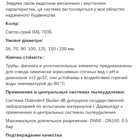
Завдяки своїм видатним механічних і акустичних
характеристик, ця система застосовується у всіх областях
надземного будівництва.
Колір:
Світло-сірий RAL 7035.
Умовні діаметри:
56, 70, 90, 100, 125, 150 і 200 мм.
Хімічна стійкість:
Трубы, фитинги и уплотнительные элементы предназначены
для отвода химически агрессивных сточных вод с pH в
диапазоне от2 до12, они устойчивы к воздействию горячей
воды температурой до 90 °С.
Применение в центральных системах пылеудаления:
Система Ostendorf Skolan dB допущена государственной
лабораторией по испытанию материалов г. Дармштадт к
применению в центральных системах пылеудаления.
Максимальное длительное разрежение: DN50 - DN150: 0,5
бар.
Подтверждение качества