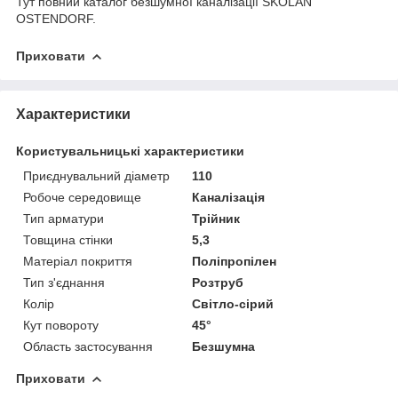
Тут
повний каталог безшумної каналізації SKOLAN
OSTENDORF.
Приховати
Характеристики
Користувальницькі характеристики
Приєднувальний діаметр
110
Робоче середовище
Каналізація
Тип арматури
Трійник
Товщина стінки
5,3
Матеріал покриття
Поліпропілен
Тип з'єднання
Розтруб
Колір
Світло-сірий
Кут повороту
45°
Область застосування
Безшумна
Приховати