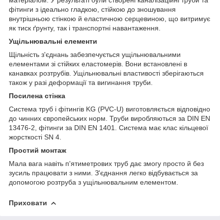
фітинги з ідеально гладкою, стійкою до зношування
внутрішньою стінкою й еластичною серцевиною, що витримує
як тиск ґрунту, так і транспортні навантаження.
Ущільнювальні елементи
Щільність з'єднань забезпечується ущільнювальними
елементами зі стійких еластомерів. Вони встановлені в
канавках розтрубів. Ущільнювальні властивості зберігаються
також у разі деформації та вигинання труби.
Посилена стінка
Система труб і фітингів KG (PVC-U) виготовляється відповідно
до чинних європейських норм. Труби виробляються за DIN EN
13476-2, фітинги за DIN EN 1401. Система має клас кільцевої
жорсткості SN 4.
Простий монтаж
Мала вага навіть п'ятиметрових труб дає змогу просто й без
зусиль працювати з ними. З'єднання легко відбувається за
допомогою розтруба з ущільнювальним елементом.
Приховати