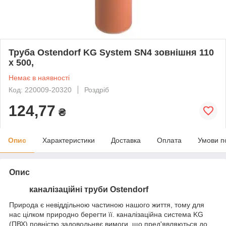
Труба Ostendorf KG System SN4 зовнішня 110
х 500,
Немає в наявності
Код: 220009-20320
Роздріб
124,77
₴
Опис
Характеристики
Доставка
Оплата
Умови п
Опис
каналізаційні труби
Ostendorf
Природа є невіддільною частиною нашого життя, тому для
нас цілком природно берегти її. каналізаційна система KG
(ПВХ) повністю задовольняє вимоги, що пред'являються до