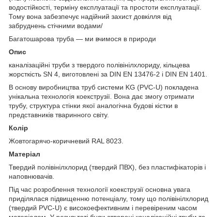
водостійкості, терміну експлуатації та простоти експлуатації.
Тому вона забезпечує надійний захист довкілля від
забруднень стічними водами/
Багатошарова труба — ми вчимося в природи
Опис
каналізаційні труби з твердого полівінілхлориду, кільцева
жорсткість SN 4, виготовлені за DIN EN 13476-2 і DIN EN 1401.
В основу виробництва труб системи KG (PVC-U) покладена
унікальна технологія коекструзії. Вона дає змогу отримати
трубу, структура стінки якої аналогічна будові кістки в
представників тваринного світу.
Колір
Жовтогарячо-коричневий RAL 8023.
Матеріал
Твердий полівінілхлорид (твердий ПВХ), без пластифікаторів і
наповнювачів.
Під час розроблення технології коекструзії основна увага
приділялася підвищенню потенціалу, тому що полівінілхлорид
(твердий PVC-U) є високоефективним і перевіреним часом
матеріалом. У результаті були створені каналізаційні труби та