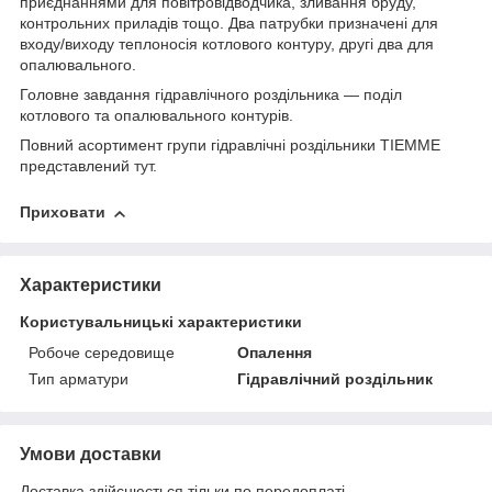
приєднаннями для повітровідводчика, зливання бруду,
контрольних приладів тощо. Два патрубки призначені для
входу/виходу теплоносія котлового контуру, другі два для
опалювального.
Головне завдання гідравлічного роздільника — поділ
котлового та опалювального контурів.
Повний асортимент групи гідравлічні роздільники TIEMME
представлений
тут
.
Приховати
Характеристики
Користувальницькі характеристики
Робоче середовище
Опалення
Тип арматури
Гідравлічний роздільник
Умови доставки
Доставка здійснюється тільки по передоплаті.