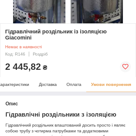
Гідравлічний роздільник із ізоляцією
Giacomini
Немає в наявності
Код: R146
Роздріб
2 445,82
₴
арактеристики
Доставка
Оплата
Умови повернення
Опис
Гідравлічні роздільники з ізоляцією
Гідравлічний роздільник влаштований досить просто і являє
собою трубу з чотирма патрубками та додатковими