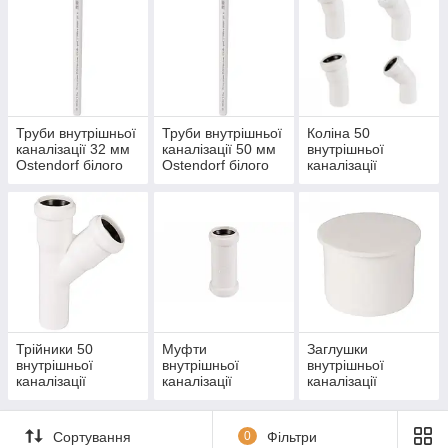
Труби внутрішньої
Труби внутрішньої
Коліна 50
каналізації 32 мм
каналізації 50 мм
внутрішньої
Ostendorf білого
Ostendorf білого
каналізації
кольору
кольору
Ostendorf білого
кольору
Трійники 50
Муфти
Заглушки
внутрішньої
внутрішньої
внутрішньої
каналізації
каналізації
каналізації
Ostendorf білого
Ostendorf білого
Ostendorf білого
кольору
кольору
кольору
Сортування
0
Фільтри