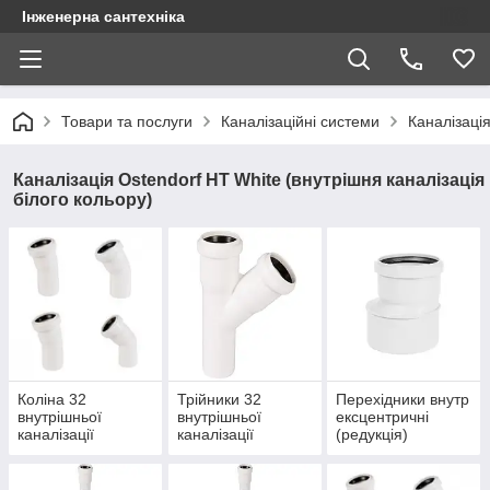
Інженерна сантехніка
Товари та послуги
Каналізаційні системи
Каналізація
Каналізація Ostendorf HT White (внутрішня каналізація
білого кольору)
Коліна 32
Трійники 32
Перехідники внутр
внутрішньої
внутрішньої
ексцентричні
каналізації
каналізації
(редукція)
Ostendorf білого
Ostendorf білого
Ostendorf білого
кольору
кольору
кольору